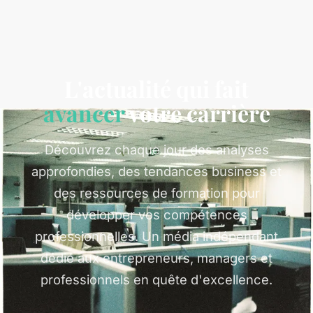
L'actualité qui fait
avancer
votre carrière
Découvrez chaque jour des analyses
approfondies, des tendances business et
des ressources de formation pour
développer vos compétences
professionnelles. Un média indépendant
dédié aux entrepreneurs, managers et
professionnels en quête d'excellence.