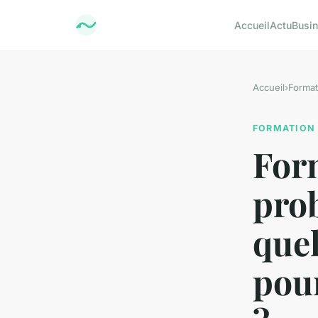
Accueil
Actu
Busi
Accueil
›
Format
FORMATION
Form
pro
quel
pour