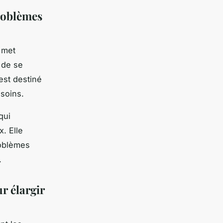
problèmes
 met
t de se
 est destiné
soins.
qui
. Elle
roblèmes
.
r élargir