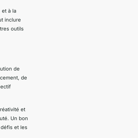
et à la
t inclure
res outils
lution de
acement, de
ectif
éativité et
outé. Un bon
défis et les