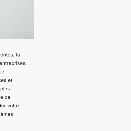
entes, la
entreprises.
pe
cès et
mples
se de
der votre
blèmes