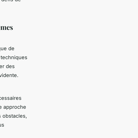
lèmes
ique de
 techniques
er des
vidente.
écessaires
ne approche
 obstacles,
us