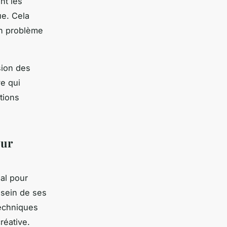
nt les
ue. Cela
un problème
sion des
ve qui
tions
our
al pour
u sein de ses
techniques
réative.