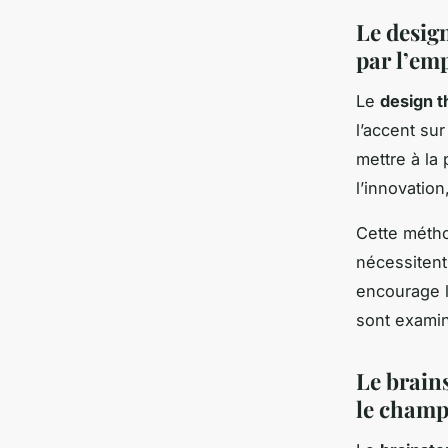
Le desig
par l’em
Le
design t
l’accent sur
mettre à la 
l’innovatio
Cette métho
nécessitent
encourage l
sont examin
Le brains
le champ