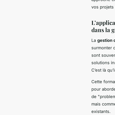
vos projets
L’applic
dans la g
La
gestion 
surmonter 
sont souven
solutions i
C’est là qu’
Cette forma
pour aborde
de "proble
mais comme 
existants.