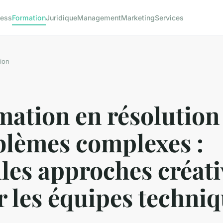
ness
Formation
Juridique
Management
Marketing
Services
ion
ation en résolution
blèmes complexes :
les approches créati
 les équipes techni