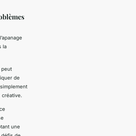
roblèmes
l’apanage
 la
 peut
liquer de
 simplement
 créative.
ce
se
ptant une
 défis de