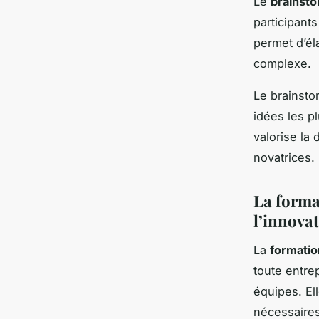
Le
brainst
participant
permet d’él
complexe.
Le brainsto
idées les p
valorise la
novatrices.
La forma
l’innova
La
formatio
toute entrep
équipes. El
nécessaires